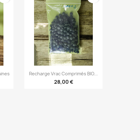
Aperçu rapide

aines
Recharge Vrac Comprimés BIO...
28,00 €