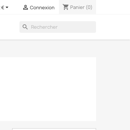
shopping_cart


Panier
(0)
 €
Connexion
search