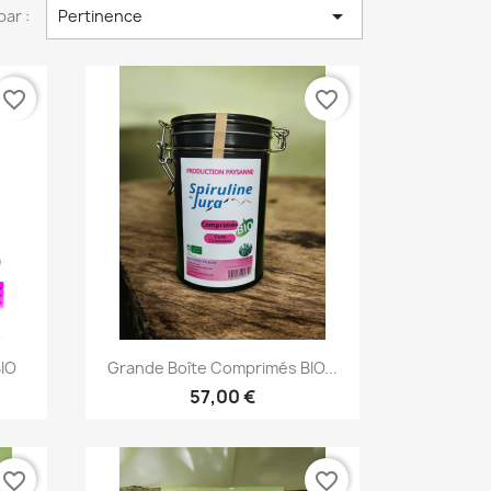

par :
Pertinence
favorite_border
favorite_border
Aperçu rapide

BIO
Grande Boîte Comprimés BIO...
57,00 €
favorite_border
favorite_border