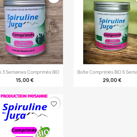
Aperçu rapide
Aperçu rapide


e 3 Semaines Comprimés BIO
Boîte Comprimés BIO 6 Sem
15,00 €
29,00 €
favorite_border