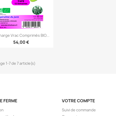
Aperçu rapide

harge Vrac Comprimés BIO...
54,00 €
ge 1-7 de 7 article(s)
E FERME
VOTRE COMPTE
son
Suivi de commande