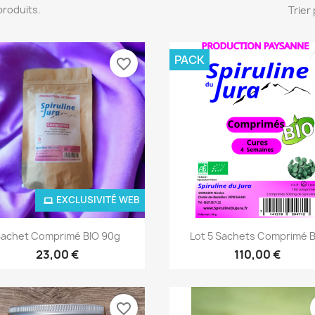
7 produits.
Trier 
PACK
favorite_border
EXCLUSIVITÉ WEB
Aperçu rapide
Aperçu rapide


achet Comprimé BIO 90g
Lot 5 Sachets Comprimé 
23,00 €
110,00 €
favorite_border