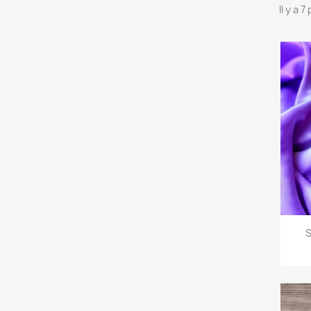
Il y a 
S