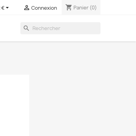
shopping_cart


Panier
(0)
 €
Connexion
search