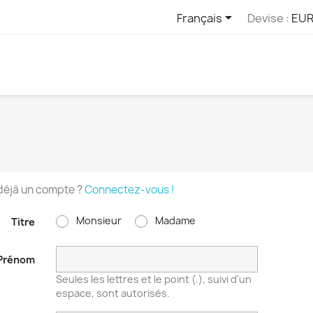

Français
Devise :
EUR
déjà un compte ?
Connectez-vous !
Monsieur
Madame
Titre
Prénom
Seules les lettres et le point (.), suivi d'un
espace, sont autorisés.