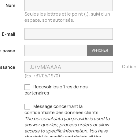
Nom
Seules les lettres et le point (.), suivi d'un
espace, sont autorisés.
E-mail
e passe
AFFICHER
Option
issance
(Ex. : 31/05/1970)
Recevoir les offres de nos
partenaires
Message concernant la
confidentialité des données clients
The personal data you provide is used to
answer queries, process orders or allow
access to specific information. You have
the right to modify and delete all the