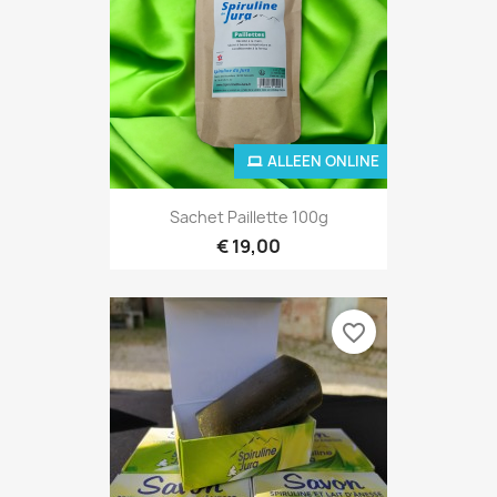
ALLEEN ONLINE
Sachet Paillette 100g
€ 19,00
favorite_border