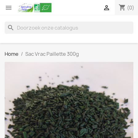
shopping_cart


(0)
search
Home
Sac Vrac Paillette 300g