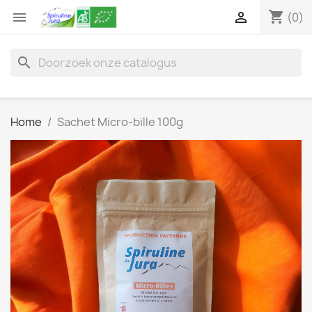
shopping_cart


(0)
search
Home
Sachet Micro-bille 100g