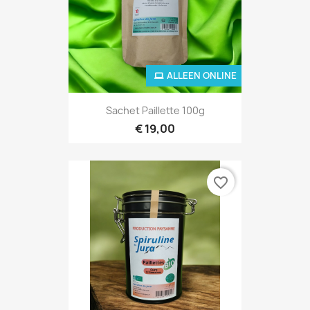
ALLEEN ONLINE
Sachet Paillette 100g
€ 19,00
favorite_border