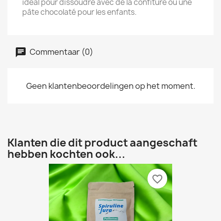
idéal pour dissoudre avec de la confiture ou une
pâte chocolaté pour les enfants.
Commentaar (0)
Geen klantenbeoordelingen op het moment.
Klanten die dit product aangeschaft
hebben kochten ook...
favorite_border