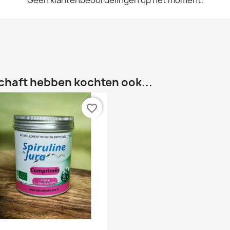
chaft hebben kochten ook...
favorite_border
Snel bekijken