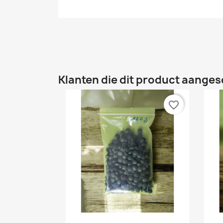
Klanten die dit product aanges
favorite_border
Snel bekijken