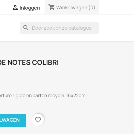
shopping_cart

Winkelwagen
(0)
Inloggen
search
DE NOTES COLIBRI
rture rigide en carton recyclé. 16x22cm
favorite_border
ELWAGEN