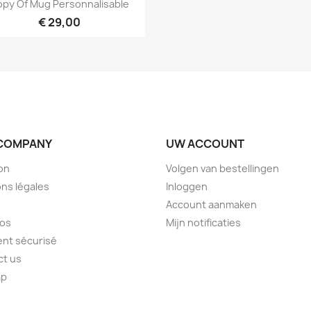

py Of Mug Personnalisable
€ 29,00
COMPANY
UW ACCOUNT
son
Volgen van bestellingen
ns légales
Inloggen
Account aanmaken
pos
Mijn notificaties
nt sécurisé
ct us
ap
s