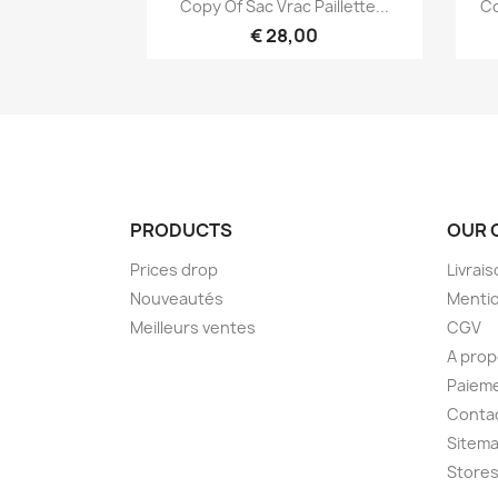

Copy Of Sac Vrac Paillette...
Co
€ 28,00
PRODUCTS
OUR 
Prices drop
Livrai
Nouveautés
Mentio
Meilleurs ventes
CGV
A pro
Paieme
Conta
Sitem
Store