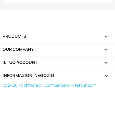
PRODUCTS

OUR COMPANY

IL TUO ACCOUNT

INFORMAZIONI NEGOZIO
keyboard_arrow_down
© 2026 - Software di Ecommerce di PrestaShop™