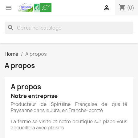
shopping_cart


(0)
search
Home
A propos
A propos
A propos
Notre entreprise
Producteur de Spiruline Française de qualité
Paysanne dans le Jura, en Franche-comté
La ferme se visite et notre boutique sur place vous
accueillera avec plaisirs